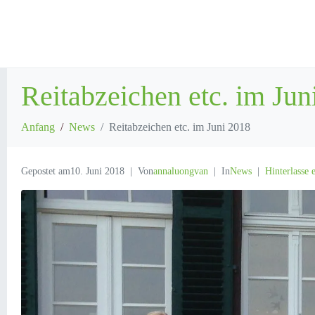
Reitabzeichen etc. im Jun
Anfang
News
Reitabzeichen etc. im Juni 2018
Gepostet am
10. Juni 2018
Von
annaluongvan
In
News
Hinterlasse