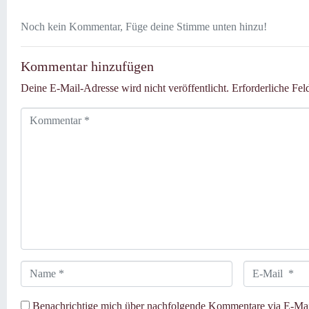
Noch kein Kommentar, Füge deine Stimme unten hinzu!
Kommentar hinzufügen
Deine E-Mail-Adresse wird nicht veröffentlicht.
Erforderliche Fel
K
o
m
m
e
n
t
a
r
*
N
E
a
-
m
M
Benachrichtige mich über nachfolgende Kommentare via E-Mai