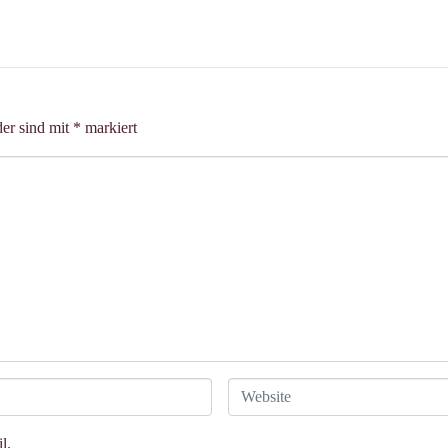
der sind mit
*
markiert
W
e
b
l.