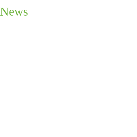
News
KK Gold N Graygun aka Joy
Am 26.04. kurz nach Mitternacht schenkte uns Rocky ein wunderschönes
Palomino Stutfohlen. Ich war ausgerechnet diese Nacht nicht