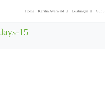
Home
Kerstin Averwald
Leistungen
Gut S
days-15