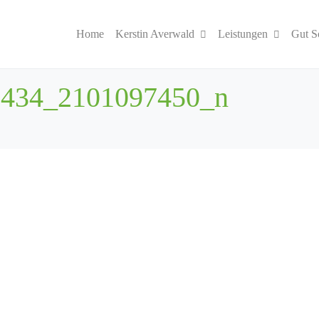
Home
Kerstin Averwald
Leistungen
Gut S
3434_2101097450_n