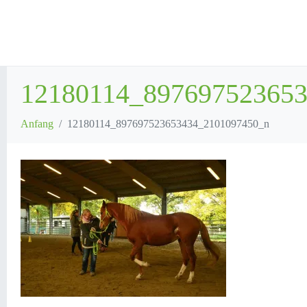
12180114_89769752365
Anfang
12180114_897697523653434_2101097450_n