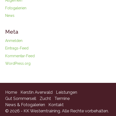
Allgemein
Fotogalerien
News
Meta
Anmelden
Eintrags-Feed
Kommentar-Feed
WordPress.org
Home
Kerstin Averwald
Leistungen
Gut Sommersell
Zucht
Termine
News & Fotogalerien
Kontakt
© 2026 - KK Westerntraining. Alle Rechte vorbehalten.